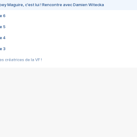
bey Maguire, c'est lui ! Rencontre avec Damien Witecka
e 6
e 5
e 4
e 3
s créatrices de la VF !
e 2
e 1
e Mektoub My Love arrive enfin ! Rencontre avec Shaïn Boumedine et Sal
i : après Toni en famille
elle réalise le bouleversant Dites lui que je l'aime
ais ! Rencontre autour de Vie privée de Rebecca Zlotowski
 de Marguerite, Grave... Rencontre avec Ella Rumpf